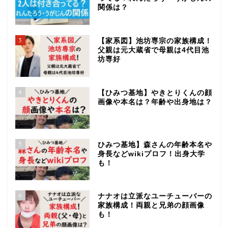
関係は？
3
【家系図】池坊専宗の家族構成！
父親は元大蔵省で母親は4代目池
坊専好
4
【ひみつ基地】やきとりくんの顔
画像や本名は？年齢や出身地は？
5
ひみつ基地】森さんの年齢本名や
身長などwikiプロフ！出身大学
も！
6
ナナオは立派なユーチューバーの
家族構成！両親と兄弟の顔画像
も！