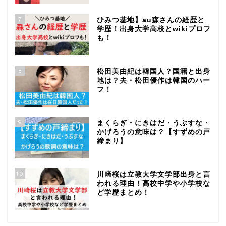
7
ひみつ基地】au森さんの経歴と
学歴！出身大学高校とwikiプロフ
も！
8
松田美由紀は韓国人？国籍と出身
地は？夫・松田優作は韓国のハー
フ！
9
まくらぎ・にきはだ・うぶすな・
かげろうの意味は？【すずめの戸
締まり】
10
川﨑桜は立教大学文学部出身と言
われる理由！高校中学や小学校な
ど学歴まとめ！