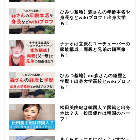
5
ひみつ基地】森さんの年齢本名や
身長などwikiプロフ！出身大学
も！
6
ナナオは立派なユーチューバーの
家族構成！両親と兄弟の顔画像
も！
7
ひみつ基地】au森さんの経歴と
学歴！出身大学高校とwikiプロフ
も！
8
松田美由紀は韓国人？国籍と出身
地は？夫・松田優作は韓国のハー
フ！
9
まくらぎ・にきはだ・うぶすな・