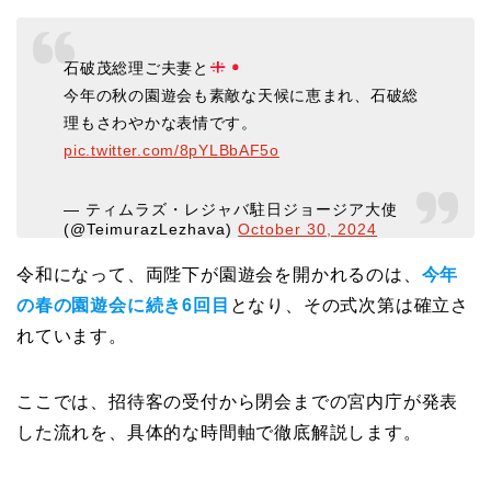
石破茂総理ご夫妻と
今年の秋の園遊会も素敵な天候に恵まれ、石破総
理もさわやかな表情です。
pic.twitter.com/8pYLBbAF5o
— ティムラズ・レジャバ駐日ジョージア大使
(@TeimurazLezhava)
October 30, 2024
令和になって、両陛下が園遊会を開かれるのは、
今年
の春の園遊会に続き6回目
となり、その式次第は確立さ
れています。
ここでは、招待客の受付から閉会までの宮内庁が発表
した流れを、具体的な時間軸で徹底解説します。