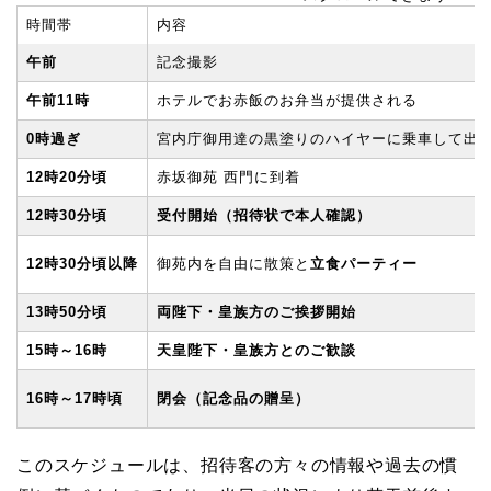
時間帯
内容
午前
記念撮影
午前11時
ホテルでお赤飯のお弁当が提供される
0時過ぎ
宮内庁御用達の黒塗りのハイヤーに乗車して出
12時20分頃
赤坂御苑 西門に到着
12時30分頃
受付開始（招待状で本人確認）
12時30分頃以降
御苑内を自由に散策と
立食パーティー
13時50分頃
両陛下・皇族方のご挨拶開始
15時～16時
天皇陛下・皇族方とのご歓談
16時～17時頃
閉会（記念品の贈呈）
このスケジュールは、招待客の方々の情報や過去の慣