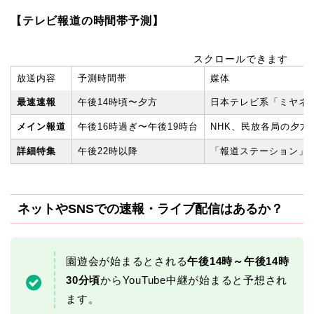
【テレビ報道の時間帯予測】
スクロールできます
放送内容
予測時間帯
媒体
最速速報
午後14時頃〜夕方
日本テレビ系「ミヤネ
メイン報道
午後16時過ぎ〜午後19時台
NHK、民放各局の夕方
詳細特集
午後22時以降
「報道ステーション」「n
ネットやSNSでの速報・ライブ配信はあるか？
園遊会が始まるとされる
午後14時～午後14時
30分頃
からYouTube中継が始まると予想され
ます。