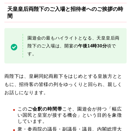
天皇皇后両陛下のご入場と招待者へのご挨拶の時
間
園遊会の最もハイライトとなる、天皇皇后両
陛下のご入場は、開宴の
午後14時30分
頃で
す。
両陛下は、皇嗣同妃両殿下をはじめとする皇族方とと
もに、招待客の皆様の列をゆっくりと回られ、親しく
お話しになります。
この
ご会釈の時間帯
こそ、園遊会が持つ「幅広
い国民と皇室が接する機会」という目的を象徴
しています。
衆・参両院の議長・副議長・議員、内閣総理大