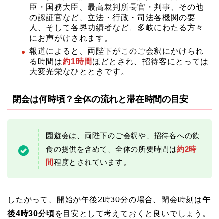
臣・国務大臣、最高裁判所長官・判事、その他
の認証官など、立法・行政・司法各機関の要
人、そして各界功績者など、多岐にわたる方々
にお声がけされます。
報道によると、両陛下がこのご会釈にかけられ
る時間は
約1時間
ほどとされ、招待客にとっては
大変光栄なひとときです。
閉会は何時頃？全体の流れと滞在時間の目安
園遊会は、両陛下のご会釈や、招待客への飲
食の提供を含めて、全体の所要時間は
約2時
間
程度とされています。
したがって、開始が午後2時30分の場合、閉会時刻は
午
後4時30分頃
を目安として考えておくと良いでしょう。