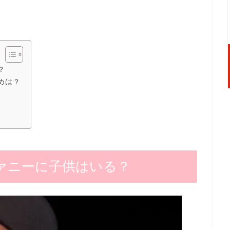
？
めは？
ァニーに子供はいる？