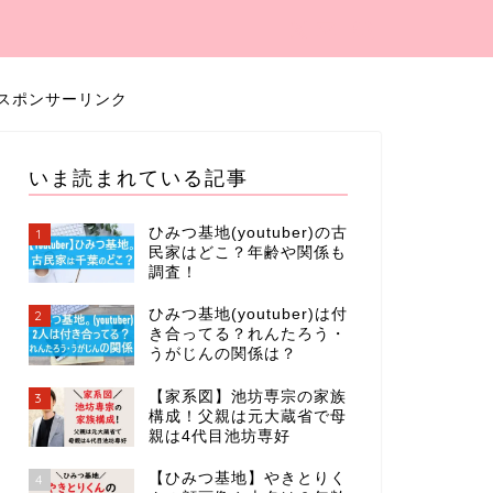
スポンサーリンク
いま読まれている記事
ひみつ基地(youtuber)の古
1
民家はどこ？年齢や関係も
調査！
ひみつ基地(youtuber)は付
2
き合ってる？れんたろう・
うがじんの関係は？
【家系図】池坊専宗の家族
3
構成！父親は元大蔵省で母
親は4代目池坊専好
【ひみつ基地】やきとりく
4