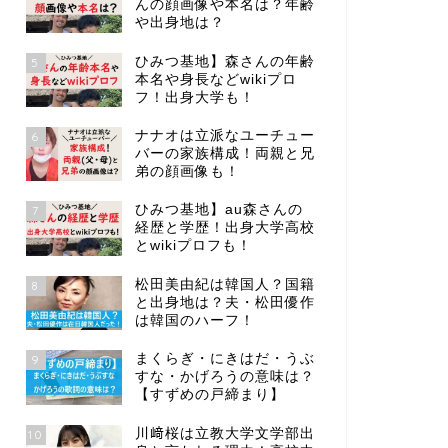
んの顔画像や本名は？年齢
や出身地は？
ひみつ基地】森さんの年齢
5
本名や身長などwikiプロ
フ！出身大学も！
ナナオは立派なユーチュー
6
バーの家族構成！両親と兄
弟の顔画像も！
ひみつ基地】au森さんの
7
経歴と学歴！出身大学高校
とwikiプロフも！
松田美由紀は韓国人？国籍
8
と出身地は？夫・松田優作
は韓国のハーフ！
まくらぎ・にきはだ・うぶ
9
すな・かげろうの意味は？
【すずめの戸締まり】
川﨑桜は立教大学文学部出
10