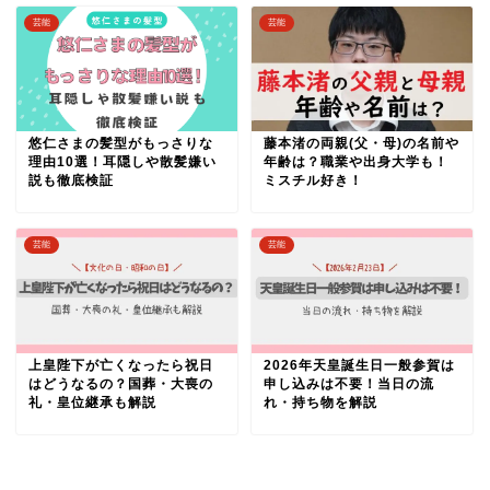
芸能
芸能
悠仁さまの髪型がもっさりな
藤本渚の両親(父・母)の名前や
理由10選！耳隠しや散髪嫌い
年齢は？職業や出身大学も！
説も徹底検証
ミスチル好き！
芸能
芸能
上皇陛下が亡くなったら祝日
2026年天皇誕生日一般参賀は
はどうなるの？国葬・大喪の
申し込みは不要！当日の流
礼・皇位継承も解説
れ・持ち物を解説