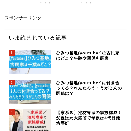
スポンサーリンク
いま読まれている記事
1
ひみつ基地(youtuber)の古民家
はどこ？年齢や関係も調査！
2
ひみつ基地(youtuber)は付き合
ってる？れんたろう・うがじんの
関係は？
3
【家系図】池坊専宗の家族構成！
父親は元大蔵省で母親は4代目池
坊専好