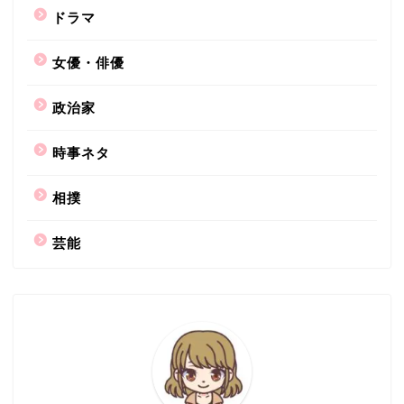
ドラマ
女優・俳優
政治家
時事ネタ
相撲
芸能