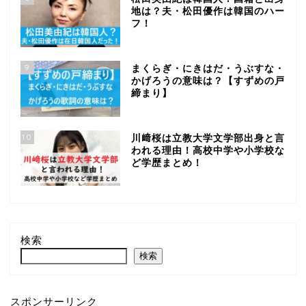
地は？夫・松田優作は韓国のハー
フ！
9
まくらぎ・にきはだ・うぶすな・
かげろうの意味は？【すずめの戸
締まり】
10
川﨑桜は立教大学文学部出身と言
われる理由！高校中学や小学校な
ど学歴まとめ！
検索
検索
スポンサーリンク