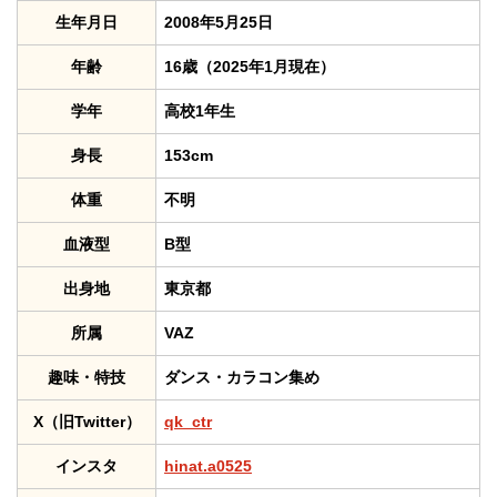
生年月日
2008年5月25日
年齢
16歳（2025年1月現在）
学年
高校1年生
身長
153cm
体重
不明
血液型
B型
出身地
東京都
所属
VAZ
趣味・特技
ダンス・カラコン集め
X（旧Twitter）
qk_ctr
インスタ
hinat.a0525