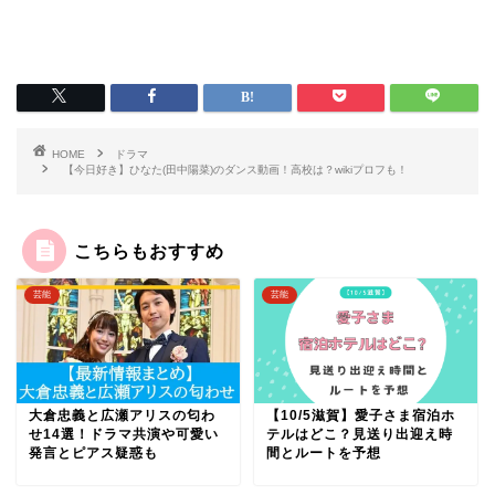
HOME
ドラマ
【今日好き】ひなた(田中陽菜)のダンス動画！高校は？wikiプロフも！
こちらもおすすめ
芸能
芸能
大倉忠義と広瀬アリスの匂わ
【10/5滋賀】愛子さま宿泊ホ
せ14選！ドラマ共演や可愛い
テルはどこ？見送り出迎え時
発言とピアス疑惑も
間とルートを予想