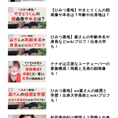
4
【ひみつ基地】やきとりくんの顔
画像や本名は？年齢や出身地は？
5
ひみつ基地】森さんの年齢本名や
身長などwikiプロフ！出身大学
も！
6
ナナオは立派なユーチューバーの
家族構成！両親と兄弟の顔画像
も！
7
ひみつ基地】au森さんの経歴と
学歴！出身大学高校とwikiプロフ
も！
8
松田美由紀は韓国人？国籍と出身