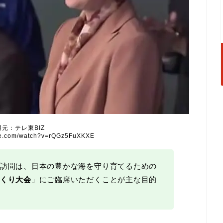
用元：テレ東BIZ
ube.com/watch?v=rQGz5FuXKXE
訪問は、日本の豊かな海を守り育てるための
くり大会
」にご臨席いただくことが主な目的