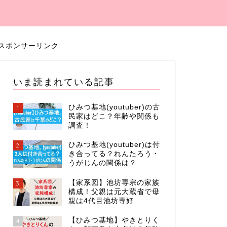
スポンサーリンク
いま読まれている記事
ひみつ基地(youtuber)の古
1
民家はどこ？年齢や関係も
調査！
ひみつ基地(youtuber)は付
2
き合ってる？れんたろう・
うがじんの関係は？
【家系図】池坊専宗の家族
3
構成！父親は元大蔵省で母
親は4代目池坊専好
【ひみつ基地】やきとりく
4