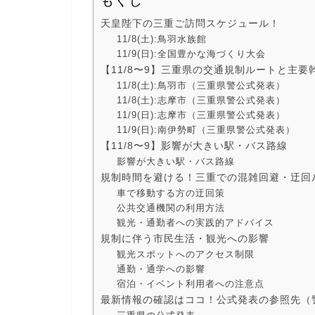
もくじ
天皇陛下の三重ご訪問スケジュール！
11/8(土):鳥羽水族館
11/9(日):全国豊かな海づくり大会
【11/8〜9】三重県の交通規制ルートと主
11/8(土):鳥羽市（三重県警公式発表）
11/8(土):志摩市（三重県警公式発表）
11/9(日):志摩市（三重県警公式発表）
11/9(日):南伊勢町（三重県警公式発表）
【11/8〜9】影響が大きい駅・バス路線
影響が大きい駅・バス路線
規制時間を避ける！三重での混雑回避・迂回
車で移動する方の迂回策
公共交通機関の利用方法
観光・通勤者への実践的アドバイス
規制に伴う市民生活・観光への影響
観光スポットへのアクセス制限
通勤・通学への影響
宿泊・イベント利用者への注意点
最新情報の確認はココ！公式発表の参照先（