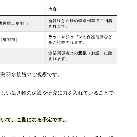
内容
新幹線と近鉄の特別列車でご到着
古屋駅→鳥羽市
されます。
ラッコ
や
ジュゴン
の保護活動など
（鳥羽市）
をご視察されます。
漁業関係者との
懇談
（お話）に臨
まれます。
が鳥羽水族館のご視察です。
珍しい生き物の保護や研究に力を入れていることで
ついて、ご覧になる予定です。