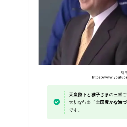
引
https://www.yout
天皇陛下
と
雅子さま
の三重ご
大切な行事「
全国豊かな海づ
です。