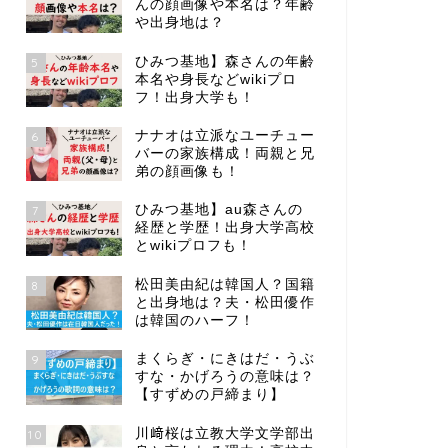
んの顔画像や本名は？年齢
や出身地は？
ひみつ基地】森さんの年齢
5
本名や身長などwikiプロ
フ！出身大学も！
ナナオは立派なユーチュー
6
バーの家族構成！両親と兄
弟の顔画像も！
ひみつ基地】au森さんの
7
経歴と学歴！出身大学高校
とwikiプロフも！
松田美由紀は韓国人？国籍
8
と出身地は？夫・松田優作
は韓国のハーフ！
まくらぎ・にきはだ・うぶ
9
すな・かげろうの意味は？
【すずめの戸締まり】
川﨑桜は立教大学文学部出
10