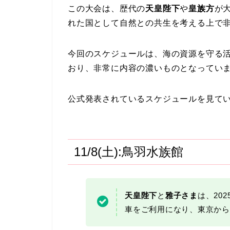
この大会は、歴代の
天皇陛下
や
皇族方
が
れた国として自然との共生を考える上で
今回のスケジュールは、海の資源を守る
おり、非常に内容の濃いものとなってい
公式発表されているスケジュールを見て
11/8(土):鳥羽水族館
天皇陛下
と
雅子さま
は、20
車をご利用になり、東京から