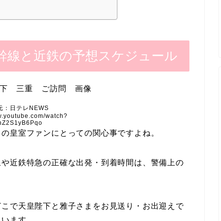
幹線と近鉄の予想スケジュール
元：日テレNEWS
w.youtube.com/watch?
hZ2S1yB6Pqo
くの皇室ファンにとっての関心事ですよね。
線や近鉄特急の正確な出発・到着時間は、警備上の
どこで天皇陛下と雅子さまをお見送り・お出迎えで
思います。