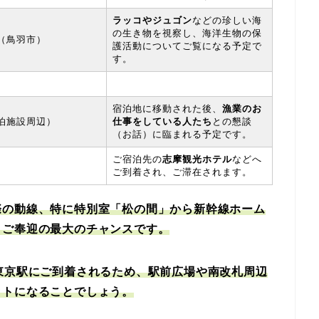
ラッコやジュゴン
などの珍しい海
の生き物を視察し、海洋生物の保
（鳥羽市）
護活動についてご覧になる予定で
す。
宿泊地に移動された後、
漁業のお
泊施設周辺）
仕事をしている人たち
との懇談
（お話）に臨まれる予定です。
ご宿泊先の
志摩観光ホテル
などへ
ご到着され、ご滞在されます。
際の動線、特に特別室「松の間」から新幹線ホーム
、ご奉迎の最大のチャンスです。
東京駅にご到着されるため、駅前広場や南改札周辺
ットになることでしょう。