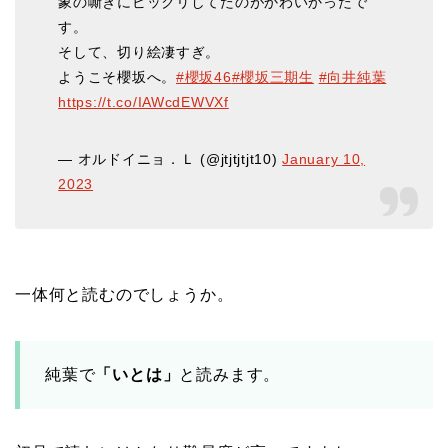
象の嘶きにビックリしてたのがかわいかったで
す。
そして、切り絵凄すぎ。
ようこそ櫻坂へ。
#櫻坂46
#櫻坂三期生
#向井純葉
https://t.co/IAWcdEWVXf
— オルドイニョ．Ｌ (@jtjtjtjt10)
January 10,
2023
一体何と読むのでしょうか。
純葉で
「いとは」
と読みます。