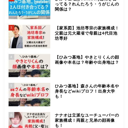
ってる？れんたろう・うがじんの
関係は？
3
【家系図】池坊専宗の家族構成！
父親は元大蔵省で母親は4代目池
坊専好
4
【ひみつ基地】やきとりくんの顔
画像や本名は？年齢や出身地は？
5
ひみつ基地】森さんの年齢本名や
身長などwikiプロフ！出身大学
も！
6
ナナオは立派なユーチューバーの
家族構成！両親と兄弟の顔画像
も！