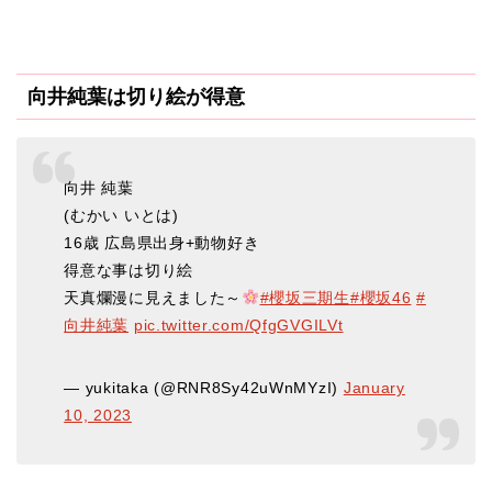
向井純葉は切り絵が得意
向井 純葉
(むかい いとは)
16歳 広島県出身+動物好き
得意な事は切り絵
天真爛漫に見えました～
#櫻坂三期生
#櫻坂46
#
向井純葉
pic.twitter.com/QfgGVGILVt
— yukitaka (@RNR8Sy42uWnMYzI)
January
10, 2023