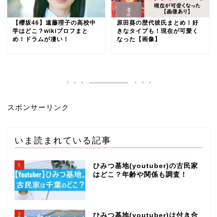
原田葵の歴代彼氏まとめ！好
【櫻坂46】遠藤理子の高校中
きなタイプも！現在が可愛く
学はどこ？wikiプロフまと
なった【画像】
め！ドラムが凄い！
スポンサーリンク
いま読まれている記事
1
ひみつ基地(youtuber)の古民家
はどこ？年齢や関係も調査！
2
ひみつ基地(youtuber)は付き合