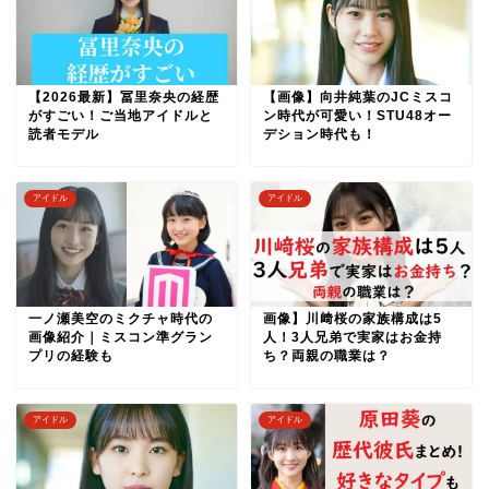
【2026最新】冨里奈央の経歴
【画像】向井純葉のJCミスコ
がすごい！ご当地アイドルと
ン時代が可愛い！STU48オー
読者モデル
デション時代も！
アイドル
アイドル
一ノ瀬美空のミクチャ時代の
画像】川﨑桜の家族構成は5
画像紹介｜ミスコン準グラン
人！3人兄弟で実家はお金持
プリの経験も
ち？両親の職業は？
アイドル
アイドル