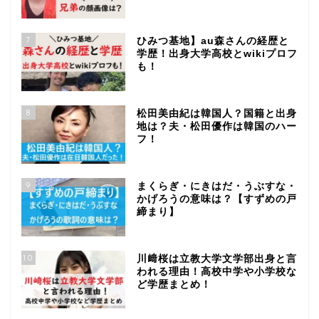
7
ひみつ基地】au森さんの経歴と
学歴！出身大学高校とwikiプロフ
も！
8
松田美由紀は韓国人？国籍と出身
地は？夫・松田優作は韓国のハー
フ！
9
まくらぎ・にきはだ・うぶすな・
かげろうの意味は？【すずめの戸
締まり】
10
川﨑桜は立教大学文学部出身と言
われる理由！高校中学や小学校な
ど学歴まとめ！