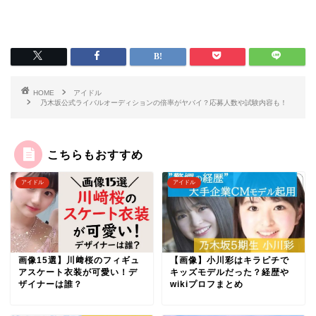
HOME
アイドル
乃木坂公式ライバルオーディションの倍率がヤバイ？応募人数や試験内容も！
こちらもおすすめ
アイドル
アイドル
【画像】小川彩はキラピチで
画像15選】川﨑桜のフィギュ
キッズモデルだった？経歴や
アスケート衣装が可愛い！デ
wikiプロフまとめ
ザイナーは誰？