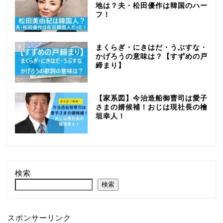
地は？夫・松田優作は韓国のハー
フ！
9
まくらぎ・にきはだ・うぶすな・
かげろうの意味は？【すずめの戸
締まり】
10
【家系図】今治造船御曹司は愛子
さまの婿候補！おじは現社長の檜
垣幸人！
検索
検索
スポンサーリンク