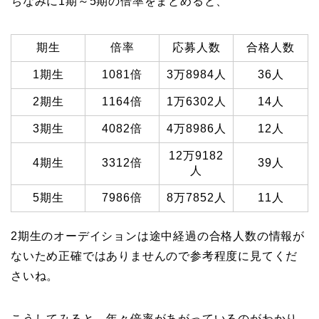
ちなみに1期～5期の倍率をまとめると、
期生
倍率
応募人数
合格人数
1期生
1081倍
3万8984人
36人
2期生
1164倍
1万6302人
14人
3期生
4082倍
4万8986人
12人
12万9182
4期生
3312倍
39人
人
5期生
7986倍
8万7852人
11人
2期生のオーデイションは途中経過の合格人数の情報が
ないため正確ではありませんので参考程度に見てくだ
さいね。
こうしてみると、年々倍率があがっているのがわかり