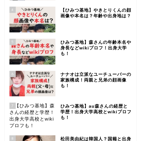
4
【ひみつ基地】やきとりくんの顔
画像や本名は？年齢や出身地は？
5
ひみつ基地】森さんの年齢本名や
身長などwikiプロフ！出身大学
も！
6
ナナオは立派なユーチューバーの
家族構成！両親と兄弟の顔画像
も！
7
ひみつ基地】au森さんの経歴と
学歴！出身大学高校とwikiプロフ
も！
8
松田美由紀は韓国人？国籍と出身