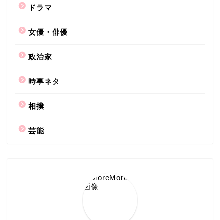
ドラマ
女優・俳優
政治家
時事ネタ
相撲
芸能