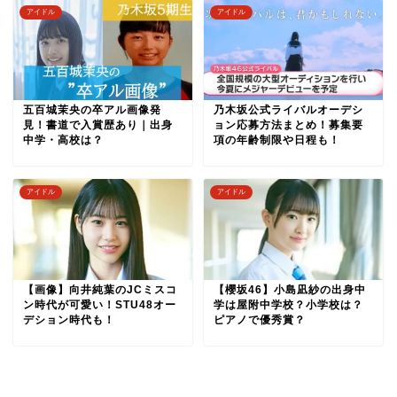
アイドル
アイドル
五百城茉央の卒アル画像発
乃木坂公式ライバルオーデシ
見！書道で入賞歴あり｜出身
ョン応募方法まとめ！募集要
中学・高校は？
項の年齢制限や日程も！
アイドル
アイドル
【画像】向井純葉のJCミスコ
【櫻坂46】小島凪紗の出身中
ン時代が可愛い！STU48オー
学は屋附中学校？小学校は？
デション時代も！
ピアノで優秀賞？