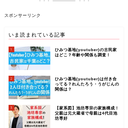
スポンサーリンク
いま読まれている記事
1
ひみつ基地(youtuber)の古民家
はどこ？年齢や関係も調査！
2
ひみつ基地(youtuber)は付き合
ってる？れんたろう・うがじんの
関係は？
3
【家系図】池坊専宗の家族構成！
父親は元大蔵省で母親は4代目池
坊専好