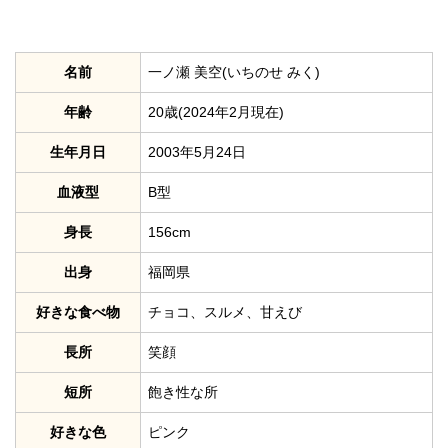
名前
一ノ瀬 美空(いちのせ みく)
年齢
20歳(2024年2月現在)
生年月日
2003年5月24日
血液型
B型
身長
156cm
出身
福岡県
好きな食べ物
チョコ、スルメ、甘えび
長所
笑顔
短所
飽き性な所
好きな色
ピンク