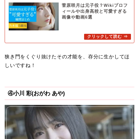
菅原咲月は元子役？Wikiプロフ
ィールや出身高校と可愛すぎる
画像や動画6選
狭き門をくぐり抜けたその才能を、存分に生かしてほ
しいですね！
④小川 彩(おがわ あや)