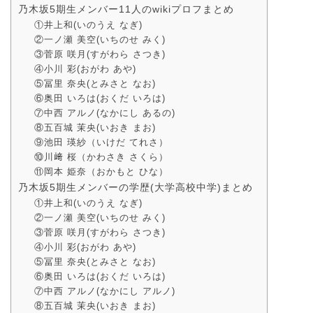
乃木坂5期生メンバー11人のwikiプロフまとめ
①井上和(いのうえ なぎ)
②一ノ瀬 美空(いちのせ みく)
③菅原 咲月(すがわら さつき)
④小川 彩(おがわ あや)
⑤冨里 奈央(とみさと なお)
⑥奥田 いろは(おくだ いろは)
⑦中西 アルノ(なかにし あるの)
⑧五百城 茉央(いおき まお)
⑨池田 瑛紗（いけだ てれさ）
⑩川﨑 桜（かわさき さくら）
⑪岡本 姫奈（おかもと ひな）
乃木坂5期生メンバーの学歴(大学高校中学)まとめ
①井上和(いのうえ なぎ)
②一ノ瀬 美空(いちのせ みく)
③菅原 咲月(すがわら さつき)
④小川 彩(おがわ あや)
⑤冨里 奈央(とみさと なお)
⑥奥田 いろは(おくだ いろは)
⑦中西 アルノ(なかにし アルノ)
⑧五百城 茉央(いおき まお)