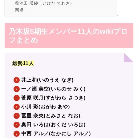
⑨池田 瑛紗（いけだ てれさ）
関連
乃木坂5期生メンバー11人のwikiプロ
フまとめ
総勢11人
井上和(いのうえ なぎ)
一ノ瀬 美空(いちのせ みく)
菅原 咲月(すがわら さつき)
小川 彩(おがわ あや)
冨里 奈央(とみさと なお)
奥田 いろは(おくだ いろは)
中西 アルノ(なかにし アルノ)