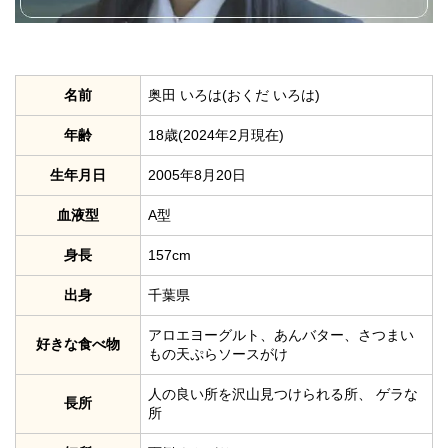
名前
奥田 いろは(おくだ いろは)
年齢
18歳(2024年2月現在)
生年月日
2005年8月20日
血液型
A型
身長
157cm
出身
千葉県
アロエヨーグルト、あんバター、さつまい
好きな食べ物
もの天ぷらソースがけ
人の良い所を沢山見つけられる所、 ゲラな
長所
所