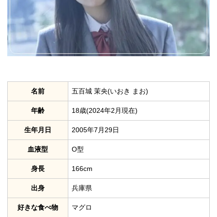
名前
五百城 茉央(いおき まお)
年齢
18歳(2024年2月現在)
生年月日
2005年7月29日
血液型
O型
身長
166cm
出身
兵庫県
好きな食べ物
マグロ