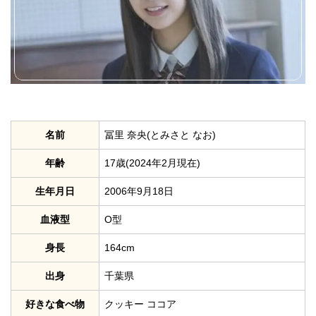
名前
冨里 奈央(とみさと なお)
年齢
17歳(2024年2月現在)
生年月日
2006年9月18日
血液型
O型
身長
164cm
出身
千葉県
好きな食べ物
クッキー ココア