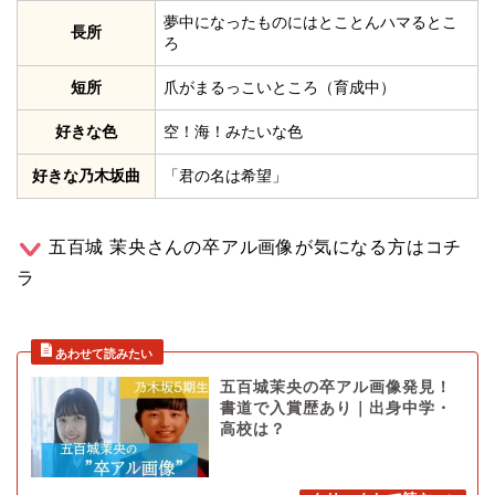
夢中になったものにはとことんハマるとこ
長所
ろ
短所
爪がまるっこいところ（育成中）
好きな色
空！海！みたいな色
好きな乃木坂曲
「君の名は希望」
五百城 茉央さんの卒アル画像が気になる方はコチ
ラ
五百城茉央の卒アル画像発見！
書道で入賞歴あり｜出身中学・
高校は？