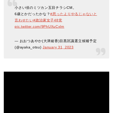
小さい頃のミツカン五目チラシCM。
6歳とかだったかな？
#思ったよりやるじゃないと
言わせたい
#政治家女子48党
pic.twitter.com/9PhUXuCxlm
— おおつあやか(大津綾香)目黒区議選立候補予定
(@ayaka_otsu)
January 31, 2023