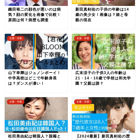
織田裕二の顔色が悪いのは病
新田真剣佑の子供の年齢は14
気？顔の変化を画像で比較！
歳の美少女！画像は？娘と母
原因は何？病歴も調査
親の現在
女優・俳優
女優・俳優
山下幸輝はジュノンボーイ！
広末涼子の子供3人の年齢は
中学高校はどこで年齢身長
21・14・10歳で学校は和光学
は？ダンスが凄い！
園？父親は誰？
女優・俳優
女優・俳優
松田美由紀は韓国人？国籍と
【2024最新】新田真剣佑の歴