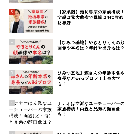
3
【家系図】池坊専宗の家族構成！
父親は元大蔵省で母親は4代目池
坊専好
4
【ひみつ基地】やきとりくんの顔
画像や本名は？年齢や出身地は？
5
ひみつ基地】森さんの年齢本名や
身長などwikiプロフ！出身大学
も！
6
ナナオは立派なユーチューバーの
家族構成！両親と兄弟の顔画像
も！