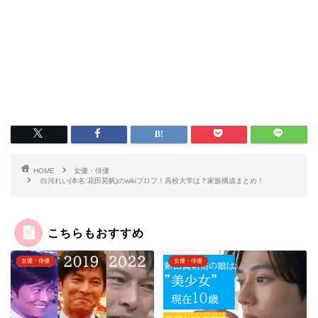
HOME
女優・俳優
白河れい(本名:花田晃帆)のwikiプロフ！高校大学は？家族構成まとめ！
こちらもおすすめ
女優・俳優
女優・俳優