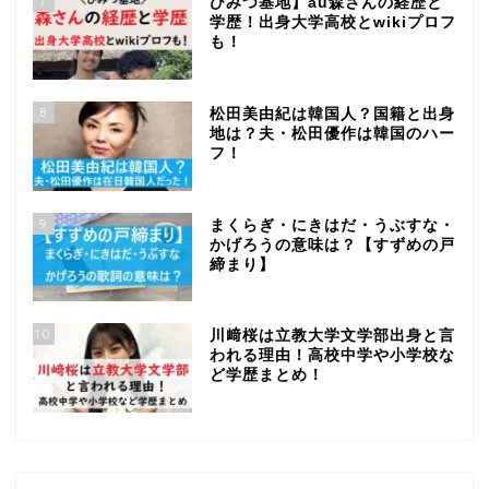
7
ひみつ基地】au森さんの経歴と
学歴！出身大学高校とwikiプロフ
も！
8
松田美由紀は韓国人？国籍と出身
地は？夫・松田優作は韓国のハー
フ！
9
まくらぎ・にきはだ・うぶすな・
かげろうの意味は？【すずめの戸
締まり】
10
川﨑桜は立教大学文学部出身と言
われる理由！高校中学や小学校な
ど学歴まとめ！