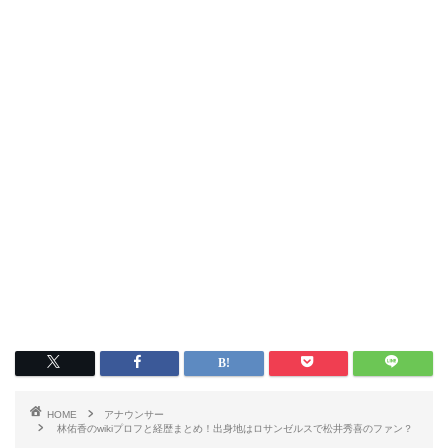
HOME
アナウンサー
林佑香のwikiプロフと経歴まとめ！出身地はロサンゼルスで松井秀喜のファン？