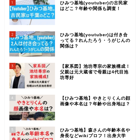
1
ひみつ基地(youtuber)の古民家
はどこ？年齢や関係も調査！
2
ひみつ基地(youtuber)は付き合
ってる？れんたろう・うがじんの
関係は？
3
【家系図】池坊専宗の家族構成！
父親は元大蔵省で母親は4代目池
坊専好
4
【ひみつ基地】やきとりくんの顔
画像や本名は？年齢や出身地は？
5
ひみつ基地】森さんの年齢本名や
身長などwikiプロフ！出身大学