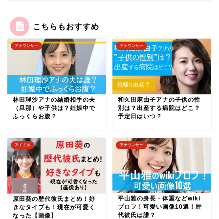
こちらもおすすめ
アナウンサー
アナウンサー
林田理沙アナの結婚相手の夫
和久田麻由子アナの子供の性
（旦那）や子供は？妊娠中で
別は？出産する病院はどこ？
ふっくらお腹？
予定日はいつ？
アイドル
アナウンサー
平山雅の身長・体重などwiki
原田葵の歴代彼氏まとめ！好
プロフ！可愛い画像10選！歴
きなタイプも！現在が可愛く
代彼氏は誰？
なった【画像】