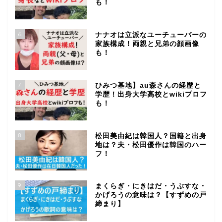
も！
6
ナナオは立派なユーチューバーの
家族構成！両親と兄弟の顔画像
も！
7
ひみつ基地】au森さんの経歴と
学歴！出身大学高校とwikiプロフ
も！
8
松田美由紀は韓国人？国籍と出身
地は？夫・松田優作は韓国のハー
フ！
9
まくらぎ・にきはだ・うぶすな・
かげろうの意味は？【すずめの戸
締まり】