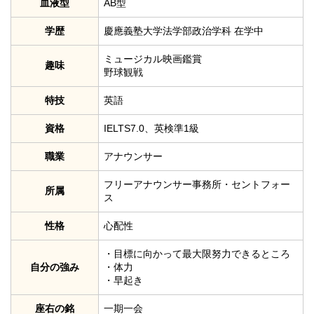
血液型
AB型
学歴
慶應義塾大学法学部政治学科 在学中
ミュージカル映画鑑賞
趣味
野球観戦
特技
英語
資格
IELTS7.0、英検準1級
職業
アナウンサー
フリーアナウンサー事務所・セントフォー
所属
ス
性格
心配性
・目標に向かって最大限努力できるところ
自分の強み
・体力
・早起き
座右の銘
一期一会