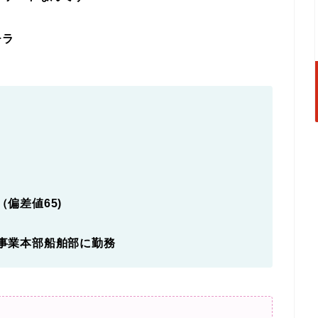
チラ
偏差値65)
事業本部船舶部に勤務