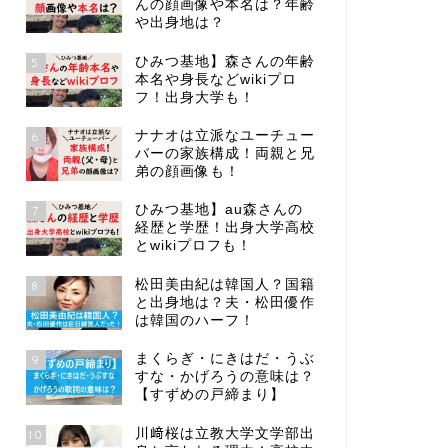
んの顔画像や本名は？年齢
や出身地は？
ひみつ基地】森さんの年齢
5
本名や身長などwikiプロ
フ！出身大学も！
ナナオは立派なユーチュー
6
バーの家族構成！両親と兄
弟の顔画像も！
ひみつ基地】au森さんの
7
経歴と学歴！出身大学高校
とwikiプロフも！
松田美由紀は韓国人？国籍
8
と出身地は？夫・松田優作
は韓国のハーフ！
まくらぎ・にきはだ・うぶ
9
すな・かげろうの意味は？
【すずめの戸締まり】
川﨑桜は立教大学文学部出
10