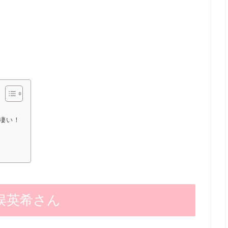
凄い！
俣英希さん