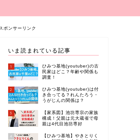
スポンサーリンク
いま読まれている記事
ひみつ基地(youtuber)の古
1
民家はどこ？年齢や関係も
調査！
ひみつ基地(youtuber)は付
2
き合ってる？れんたろう・
うがじんの関係は？
【家系図】池坊専宗の家族
3
構成！父親は元大蔵省で母
親は4代目池坊専好
【ひみつ基地】やきとりく
4