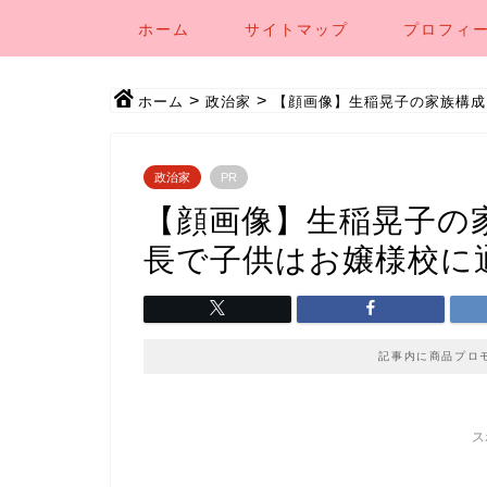
ホーム
サイトマップ
プロフィ
>
>
ホーム
政治家
【顔画像】生稲晃子の家族構成
政治家
PR
【顔画像】生稲晃子の
長で子供はお嬢様校に
記事内に商品プロ
ス