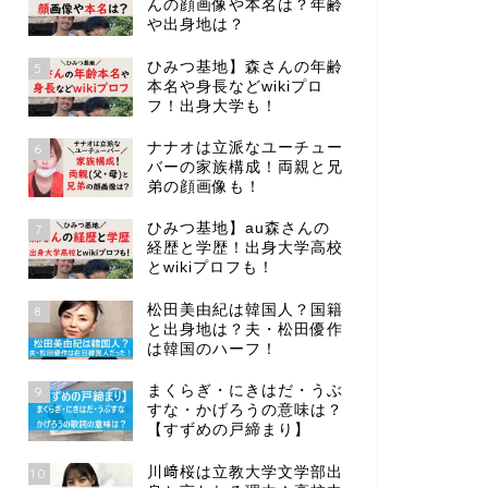
んの顔画像や本名は？年齢
や出身地は？
ひみつ基地】森さんの年齢
5
本名や身長などwikiプロ
フ！出身大学も！
ナナオは立派なユーチュー
6
バーの家族構成！両親と兄
弟の顔画像も！
ひみつ基地】au森さんの
7
経歴と学歴！出身大学高校
とwikiプロフも！
松田美由紀は韓国人？国籍
8
と出身地は？夫・松田優作
は韓国のハーフ！
まくらぎ・にきはだ・うぶ
9
すな・かげろうの意味は？
【すずめの戸締まり】
川﨑桜は立教大学文学部出
10