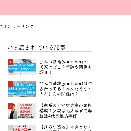
スポンサーリンク
いま読まれている記事
ひみつ基地(youtuber)の古
1
民家はどこ？年齢や関係も
調査！
ひみつ基地(youtuber)は付
2
き合ってる？れんたろう・
うがじんの関係は？
【家系図】池坊専宗の家族
3
構成！父親は元大蔵省で母
親は4代目池坊専好
【ひみつ基地】やきとりく
4