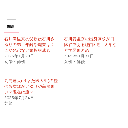
関連
石川満里奈の父親は石川さ
石川満里奈の出身高校が日
ゆりの弟！年齢や職業は？
比谷である理由3選！大学な
母や兄弟など家族構成も
ど学歴まとめ！
2025年1月29日
2025年1月31日
女優・俳優
女優・俳優
九島遼大(りょた医大生)の歴
代彼女はかとゆりや高畠ま
い？現在は誰？
2025年7月24日
芸能