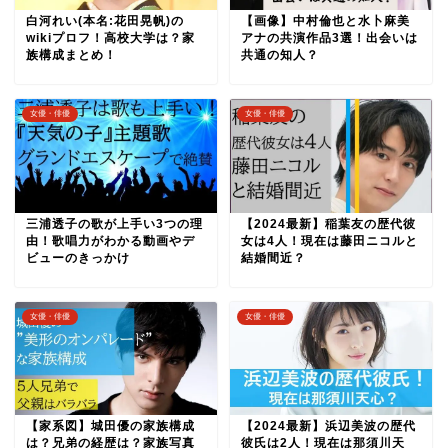
白河れい(本名:花田晃帆)の
【画像】中村倫也と水卜麻美
wikiプロフ！高校大学は？家
アナの共演作品3選！出会いは
族構成まとめ！
共通の知人？
女優・俳優
女優・俳優
三浦透子の歌が上手い3つの理
【2024最新】稲葉友の歴代彼
由！歌唱力がわかる動画やデ
女は4人！現在は藤田ニコルと
ビューのきっかけ
結婚間近？
女優・俳優
女優・俳優
【家系図】城田優の家族構成
【2024最新】浜辺美波の歴代
は？兄弟の経歴は？家族写真
彼氏は2人！現在は那須川天