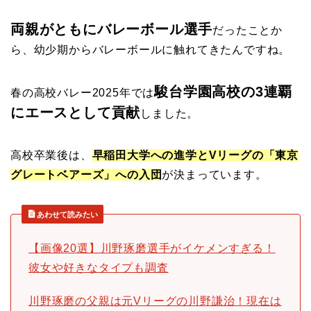
両親がともにバレーボール選手
だったことか
ら、幼少期からバレーボールに触れてきたんですね。
駿台学園高校の3連覇
春の高校バレー2025年では
にエースとして貢献
しました。
高校卒業後は、
早稲田大学への進学とVリーグの「東京
グレートベアーズ」への入団
が決まっています。
あわせて読みたい
【画像20選】川野琢磨選手がイケメンすぎる！
彼女や好きなタイプも調査
川野琢磨の父親は元Vリーグの川野謙治！現在は