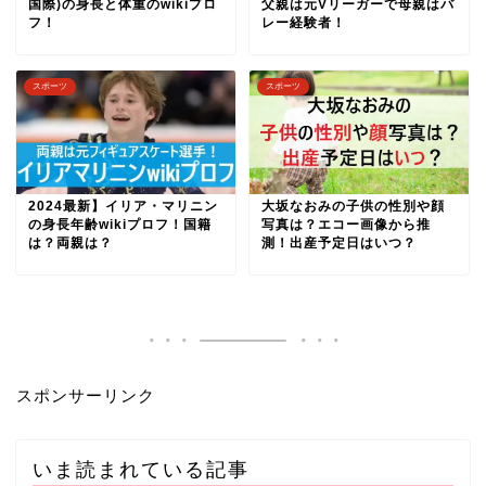
国際)の身長と体重のwikiプロ
父親は元Vリーガーで母親はバ
フ！
レー経験者！
スポーツ
スポーツ
2024最新】イリア・マリニン
大坂なおみの子供の性別や顔
の身長年齢wikiプロフ！国籍
写真は？エコー画像から推
は？両親は？
測！出産予定日はいつ？
スポンサーリンク
いま読まれている記事