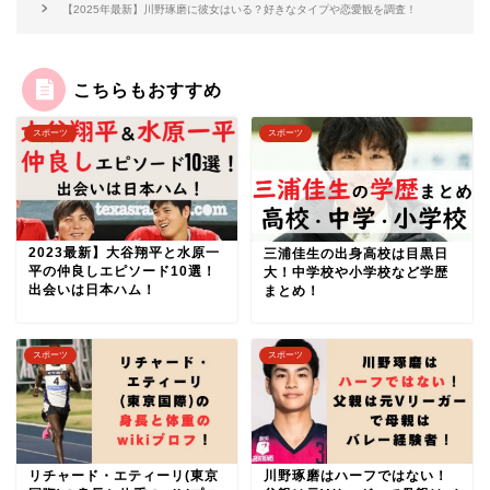
【2025年最新】川野琢磨に彼女はいる？好きなタイプや恋愛観を調査！
こちらもおすすめ
スポーツ
スポーツ
2023最新】大谷翔平と水原一
三浦佳生の出身高校は目黒日
平の仲良しエピソード10選！
大！中学校や小学校など学歴
出会いは日本ハム！
まとめ！
スポーツ
スポーツ
リチャード・エティーリ(東京
川野琢磨はハーフではない！