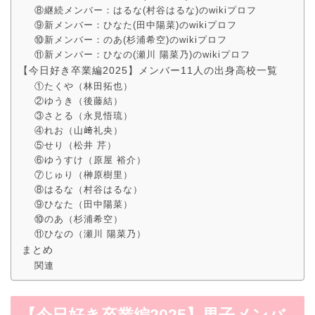
⑧継続メンバー：はるな(村谷はるな)のwikiプロフ
⑨新メンバー：ひなた(田中陽菜)のwikiプロフ
⑩新メンバー：のあ(杉浦希空)のwikiプロフ
⑪新メンバー：ひなの(瀬川 陽菜乃)のwikiプロフ
【今日好き卒業編2025】メンバー11人の出身高校一覧
①たくや（林田拓也）
②ゆうき（後藤結）
③さとる（永見悟琉）
④れお（山﨑礼央）
⑤せり（松井 芹）
⑥ゆうすけ（原屋 裕介）
⑦じゅり（榊原樹里）
⑧はるな（村谷はるな）
⑨ひなた（田中陽菜）
⑩のあ（杉浦希空）
⑪ひなの（瀬川 陽菜乃）
まとめ
関連