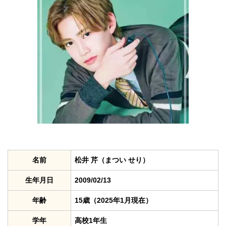
名前
松井 芹（まつい せり）
生年月日
2009/02/13
年齢
15歳（2025年1月現在）
学年
高校1年生