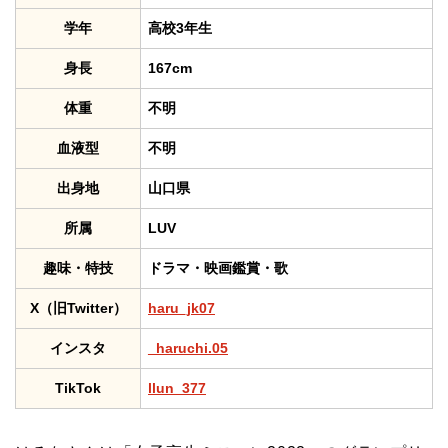
学年
高校3年生
身長
167cm
体重
不明
血液型
不明
出身地
山口県
所属
LUV
趣味・特技
ドラマ・映画鑑賞・歌
X（旧Twitter）
haru_jk07
インスタ
_haruchi.05
TikTok
llun_377