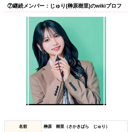
⑦継続メンバー：じゅり(榊原樹里)のwikiプロフ
名前
榊原 樹里（さかきばら じゅり）