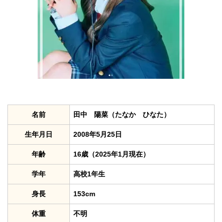
名前
田中 陽菜（たなか ひなた）
生年月日
2008年5月25日
年齢
16歳（2025年1月現在）
学年
高校1年生
身長
153cm
体重
不明