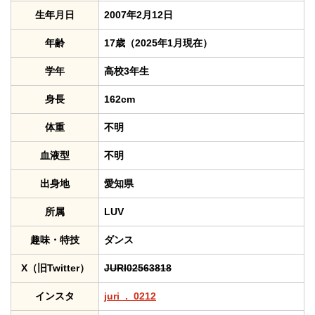
生年月日
2007年2月12日
年齢
17歳（2025年1月現在）
学年
高校3年生
身長
162cm
体重
不明
血液型
不明
出身地
愛知県
所属
LUV
趣味・特技
ダンス
X（旧Twitter）
JURI02563818
インスタ
juri_._0212