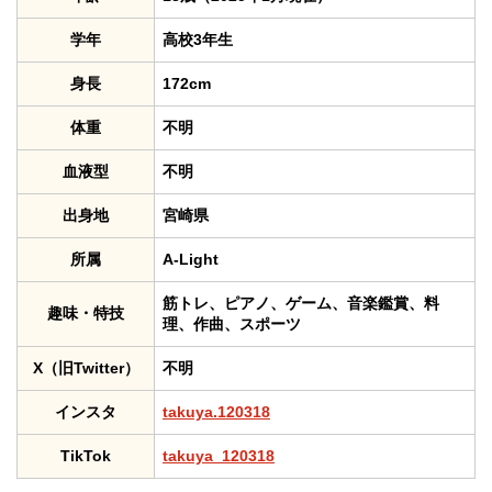
学年
高校3年生
身長
172cm
体重
不明
血液型
不明
出身地
宮崎県
所属
A-Light
筋トレ、ピアノ、ゲーム、音楽鑑賞、料
趣味・特技
理、作曲、スポーツ
X（旧Twitter）
不明
インスタ
takuya.120318
TikTok
takuya_120318