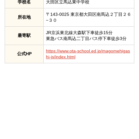
学校名
大田区立馬込東中学校
〒143-0025 東京都大田区南馬込２丁目２６
所在地
−３０
JR京浜東北線大森駅下車徒歩15分
最寄駅
東急バス南馬込二丁目バス停下車徒歩3分
https://www.ota-school.ed.jp/magomehigas
公式HP
hi-js/index.html