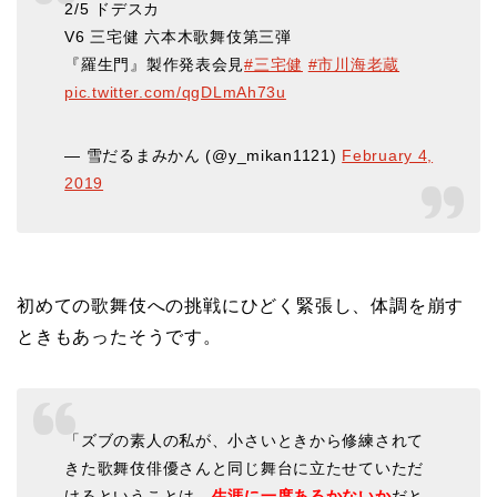
2/5 ドデスカ
V6 三宅健 六本木歌舞伎第三弾
『羅生門』製作発表会見
#三宅健
#市川海老蔵
pic.twitter.com/qgDLmAh73u
— 雪だるまみかん (@y_mikan1121)
February 4,
2019
初めての歌舞伎への挑戦にひどく緊張し、体調を崩す
ときもあったそうです。
「ズブの素人の私が、小さいときから修練されて
きた歌舞伎俳優さんと同じ舞台に立たせていただ
けるということは、
生涯に一度あるかないか
だと