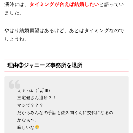
演時には、
タイミングが合えば結婚したい
と語ってい
ました。
やはり結婚願望はあるけど、あとはタイミングなので
しょうね。
理由③ジャニーズ事務所を退所
えぇっΣ（ﾟдﾟlll）
三宅健さん退所？！
マジで？？？
だからみんなの手話も佐久間くんに交代になるの
かなぁ〜。
寂しいな