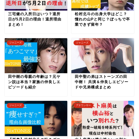
三宅健の入所日はいつ？退所
松村北斗の出身大学はどこ？
日が5月2日の理由！退所理由
憧れの山Pと同じ？ぼっちで卒
まとめ！
業できず留年？
ジャニーズ
ジャニーズ
田中樹の母親の年齢は？元ヤ
田中聖の弟はストーンズの田
ン説は本当？家族の仲良しエ
中樹！ 共演＆仲良しエピソー
ピソードも紹介
ドや兄弟構成まとめ
ジャニーズ
アナウンサー