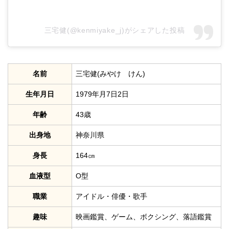
三宅健(@kenmiyake_j)がシェアした投稿
名前
三宅健(みやけ けん)
生年月日
1979年月7日2日
年齢
43歳
出身地
神奈川県
身長
164㎝
血液型
O型
職業
アイドル・俳優・歌手
趣味
映画鑑賞、ゲーム、ボクシング、落語鑑賞