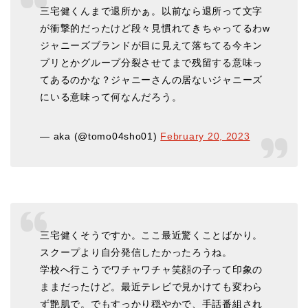
三宅健くんまで退所かぁ。以前なら退所って文字
が衝撃的だったけど段々見慣れてきちゃってるわw
ジャニーズブランドが目に見えて落ちてる今キン
プリとかグループ分裂させてまで残留する意味っ
てあるのかな？ジャニーさんの居ないジャニーズ
にいる意味って何なんだろう。
— aka (@tomo04sho01)
February 20, 2023
三宅健くそうですか。ここ最近驚くことばかり。
スクープより自分発信したかったろうね。
学校へ行こうでワチャワチャ笑顔の子って印象の
ままだったけど。最近テレビで見かけても変わら
ず艶肌で。でもすっかり穏やかで、手話番組され