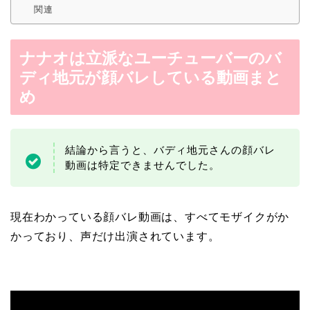
関連
ナナオは立派なユーチューバーのバ
ディ地元が顔バレしている動画まと
め
結論から言うと、バディ地元さんの顔バレ
動画は特定できませんでした。
現在わかっている顔バレ動画は、すべてモザイクがか
かっており、声だけ出演されています。