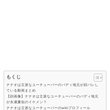
もくじ
ナナオは立派なユーチューバーのバディ地元が顔バレし
ている動画まとめ
【顔画像】ナナオは立派なユーチューバーのバディ地元
が永瀬廉似のイケメン？
ナナオは立派なユーチューバーのwikiプロフィール