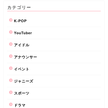
カテゴリー
K-POP
YouTuber
アイドル
アナウンサー
イベント
ジャニーズ
スポーツ
ドラマ