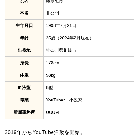
別名
藤原七瀬
本名
非公開
生年月日
1998年7月21日
年齢
25歳（2024年2月現在）
出身地
神奈川県川崎市
身長
178cm
体重
58kg
血液型
B型
職業
YouTuber・小説家
所属事務所
UUUM
2019年からYouTube活動を開始。