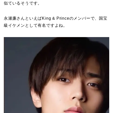
似ているそうです。
永瀬廉さんといえばKing & Princeのメンバーで、国宝
級イケメンとして有名ですよね。