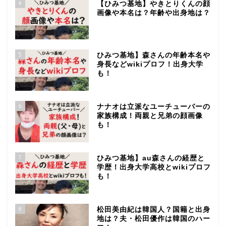
4
【ひみつ基地】やきとりくんの顔
画像や本名は？年齢や出身地は？
5
ひみつ基地】森さんの年齢本名や
身長などwikiプロフ！出身大学
も！
6
ナナオは立派なユーチューバーの
家族構成！両親と兄弟の顔画像
も！
7
ひみつ基地】au森さんの経歴と
学歴！出身大学高校とwikiプロフ
も！
8
松田美由紀は韓国人？国籍と出身
地は？夫・松田優作は韓国のハー