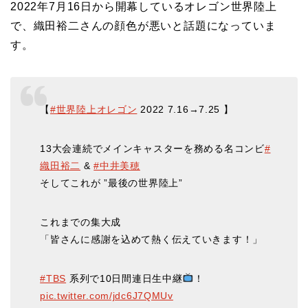
2022年7月16日から開幕しているオレゴン世界陸上
で、織田裕二さんの顔色が悪いと話題になっていま
す。
【
#世界陸上オレゴン
2022 7.16→7.25 】
13大会連続でメインキャスターを務める名コンビ
#
織田裕二
&
#中井美穂
そしてこれが ”最後の世界陸上”
これまでの集大成
「皆さんに感謝を込めて熱く伝えていきます！」
#TBS
系列で10日間連日生中継
！
pic.twitter.com/jdc6J7QMUv