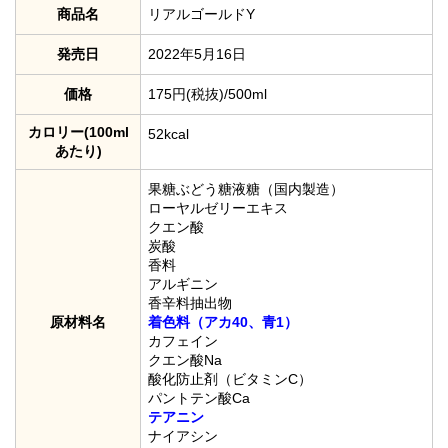
商品名
リアルゴールドY
発売日
2022年5月16日
価格
175円(税抜)/500ml
カロリー(100ml
52kcal
あたり)
果糖ぶどう糖液糖（国内製造）
ローヤルゼリーエキス
クエン酸
炭酸
香料
アルギニン
香辛料抽出物
原材料名
着色料（アカ40、青1）
カフェイン
クエン酸Na
酸化防止剤（ビタミンC）
パントテン酸Ca
テアニン
ナイアシン