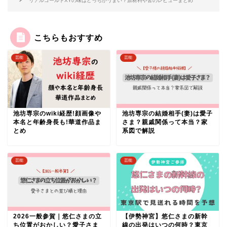
リアルゴールドXYの味はどっちがうまい？原材料や皆のレビューまとめ
こちらもおすすめ
芸能
芸能
池坊専宗の結婚相手(妻)は愛子
池坊専宗のwiki経歴!顔画像や
さま？親戚関係って本当？家
本名と年齢身長も!華道作品ま
系図で解説
とめ
芸能
芸能
2026一般参賀｜悠仁さまの立
【伊勢神宮】悠仁さまの新幹
ち位置がおかしい？愛子さま
線の出発はいつの何時？東京