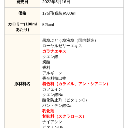
発売日
2022年5月16日
価格
175円(税抜)/500ml
カロリー(100ml
52kcal
あたり)
果糖ぶどう糖液糖（国内製造）
ローヤルゼリーエキス
ガラナエキス
クエン酸
炭酸
香料
アルギニン
香辛料抽出物
原材料名
着色料（カラメル、アントシアニン）
カフェイン
クエン酸Na
酸化防止剤（ビタミンC）
パントテン酸Ca
乳化剤
甘味料（スクラロース）
ナイアシン
ビタミンB6