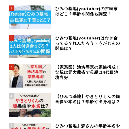
1
ひみつ基地(youtuber)の古民家
はどこ？年齢や関係も調査！
2
ひみつ基地(youtuber)は付き合
ってる？れんたろう・うがじんの
関係は？
3
【家系図】池坊専宗の家族構成！
父親は元大蔵省で母親は4代目池
坊専好
4
【ひみつ基地】やきとりくんの顔
画像や本名は？年齢や出身地は？
5
ひみつ基地】森さんの年齢本名や