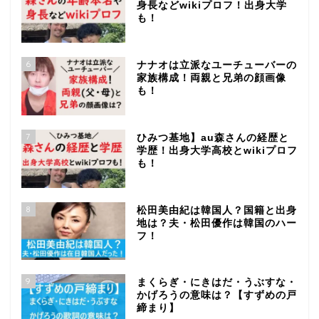
身長などwikiプロフ！出身大学
も！
6
ナナオは立派なユーチューバーの
家族構成！両親と兄弟の顔画像
も！
7
ひみつ基地】au森さんの経歴と
学歴！出身大学高校とwikiプロフ
も！
8
松田美由紀は韓国人？国籍と出身
地は？夫・松田優作は韓国のハー
フ！
9
まくらぎ・にきはだ・うぶすな・
かげろうの意味は？【すずめの戸
締まり】