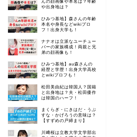
んの顔画像や本名は？年齢
や出身地は？
ひみつ基地】森さんの年齢
5
本名や身長などwikiプロ
フ！出身大学も！
ナナオは立派なユーチュー
6
バーの家族構成！両親と兄
弟の顔画像も！
ひみつ基地】au森さんの
7
経歴と学歴！出身大学高校
とwikiプロフも！
松田美由紀は韓国人？国籍
8
と出身地は？夫・松田優作
は韓国のハーフ！
まくらぎ・にきはだ・うぶ
9
すな・かげろうの意味は？
【すずめの戸締まり】
川﨑桜は立教大学文学部出
10