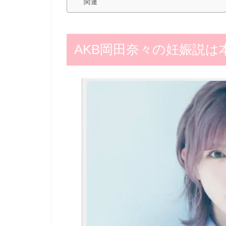
関連
AKB岡田奈々の妊娠説は