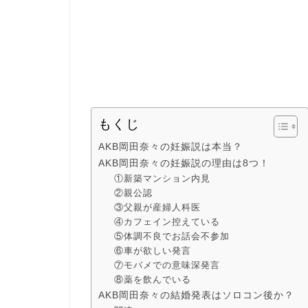
もくじ
AKB岡田奈々の妊娠説は本当？
AKB岡田奈々の妊娠説の理由は8つ！
①新築マンション内見
②親公認
③父親が産婦人科医
④カフェイン控えている
⑤体調不良でお話会不参加
⑥車が欲しい発言
⑦モバメでの意味深発言
⑧薬を飲んでいる
AKB岡田奈々の結婚発表はソロコン後か？