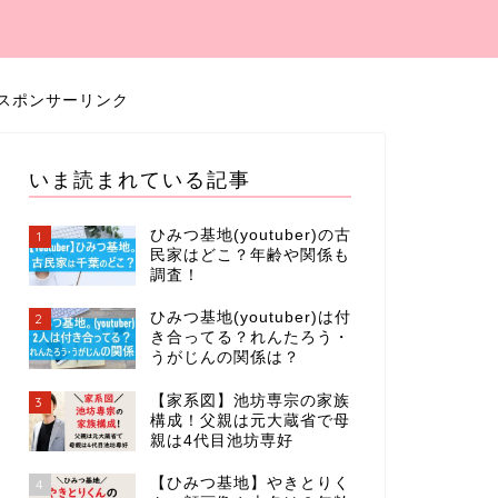
スポンサーリンク
いま読まれている記事
ひみつ基地(youtuber)の古
1
民家はどこ？年齢や関係も
調査！
ひみつ基地(youtuber)は付
2
き合ってる？れんたろう・
うがじんの関係は？
【家系図】池坊専宗の家族
3
構成！父親は元大蔵省で母
親は4代目池坊専好
【ひみつ基地】やきとりく
4