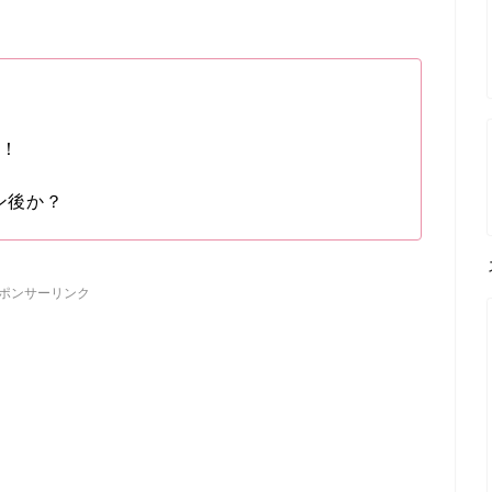
つ！
ン後か？
ポンサーリンク