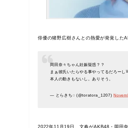
俳優の猪野広樹さんとの熱愛が発覚したA
岡田奈々ちゃん妊娠疑惑？？
まぁ彼氏いたらやる事やってるだろーし
本人の動きもないし。ありそう。
— とらきち◌ (@toratora_1207)
Novemb
2022年11月19日、文春がAKB48・