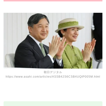
朝日デジタル
https://www.asahi.com/articles/ASSB42S6CSB4UQIP005M.html