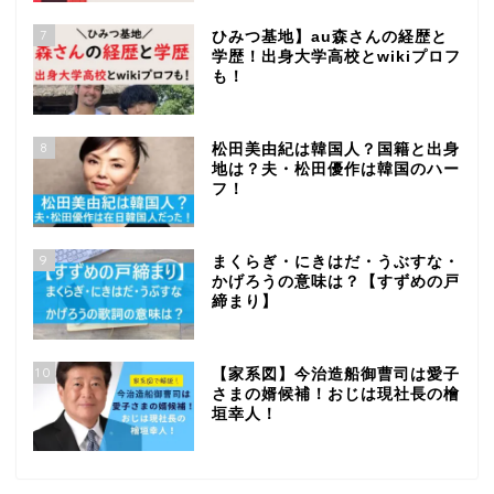
7
ひみつ基地】au森さんの経歴と
学歴！出身大学高校とwikiプロフ
も！
8
松田美由紀は韓国人？国籍と出身
地は？夫・松田優作は韓国のハー
フ！
9
まくらぎ・にきはだ・うぶすな・
かげろうの意味は？【すずめの戸
締まり】
10
【家系図】今治造船御曹司は愛子
さまの婿候補！おじは現社長の檜
垣幸人！