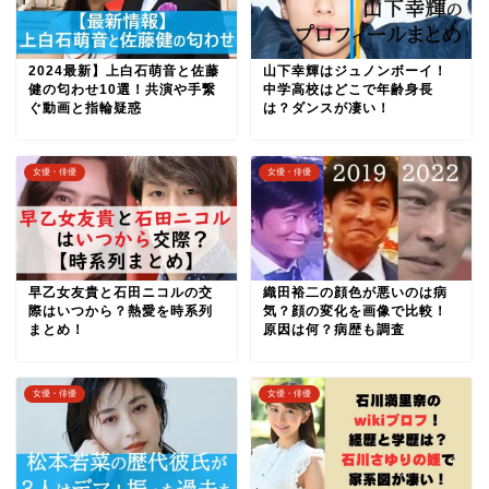
2024最新】上白石萌音と佐藤
山下幸輝はジュノンボーイ！
健の匂わせ10選！共演や手繋
中学高校はどこで年齢身長
ぐ動画と指輪疑惑
は？ダンスが凄い！
女優・俳優
女優・俳優
早乙女友貴と石田ニコルの交
織田裕二の顔色が悪いのは病
際はいつから？熱愛を時系列
気？顔の変化を画像で比較！
まとめ！
原因は何？病歴も調査
女優・俳優
女優・俳優