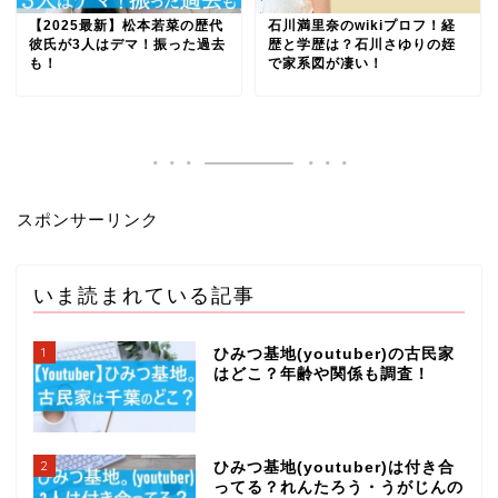
【2025最新】松本若菜の歴代
石川満里奈のwikiプロフ！経
彼氏が3人はデマ！振った過去
歴と学歴は？石川さゆりの姪
も！
で家系図が凄い！
スポンサーリンク
いま読まれている記事
1
ひみつ基地(youtuber)の古民家
はどこ？年齢や関係も調査！
2
ひみつ基地(youtuber)は付き合
ってる？れんたろう・うがじんの