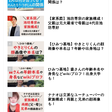
関係は？
3
【家系図】池坊専宗の家族構成！
父親は元大蔵省で母親は4代目池
坊専好
4
【ひみつ基地】やきとりくんの顔
画像や本名は？年齢や出身地は？
5
ひみつ基地】森さんの年齢本名や
身長などwikiプロフ！出身大学
も！
6
ナナオは立派なユーチューバーの
家族構成！両親と兄弟の顔画像
も！