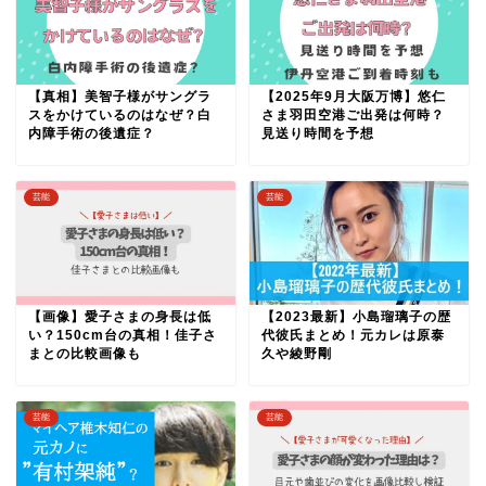
【真相】美智子様がサングラ
【2025年9月大阪万博】悠仁
スをかけているのはなぜ？白
さま羽田空港ご出発は何時？
内障手術の後遺症？
見送り時間を予想
芸能
芸能
【画像】愛子さまの身長は低
【2023最新】小島瑠璃子の歴
い？150cm台の真相！佳子さ
代彼氏まとめ！元カレは原泰
まとの比較画像も
久や綾野剛
芸能
芸能