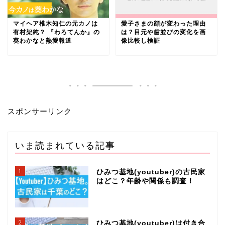
愛子さまの顔が変わった理由
マイヘア椎木知仁の元カノは
は？目元や歯並びの変化を画
有村架純？ 『わろてんか』の
像比較し検証
葵わかなと熱愛報道
スポンサーリンク
いま読まれている記事
1
ひみつ基地(youtuber)の古民家
はどこ？年齢や関係も調査！
2
ひみつ基地(youtuber)は付き合