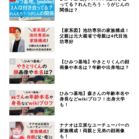
ってる？れんたろう・うがじんの
関係は？
3
【家系図】池坊専宗の家族構成！
父親は元大蔵省で母親は4代目池
坊専好
4
【ひみつ基地】やきとりくんの顔
画像や本名は？年齢や出身地は？
5
ひみつ基地】森さんの年齢本名や
身長などwikiプロフ！出身大学
も！
6
ナナオは立派なユーチューバーの
家族構成！両親と兄弟の顔画像
も！