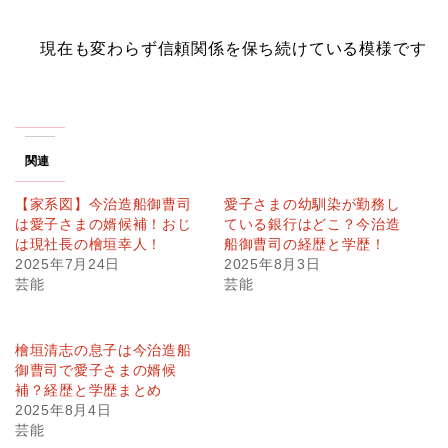
現在も変わらず信頼関係を保ち続けている模様です
関連
【家系図】今治造船御曹司
愛子さまの幼馴染が勤務し
は愛子さまの婿候補！おじ
ている銀行はどこ？今治造
は現社長の檜垣幸人！
船御曹司の経歴と学歴！
2025年7月24日
2025年8月3日
芸能
芸能
檜垣清志の息子は今治造船
御曹司で愛子さまの婿候
補？経歴と学歴まとめ
2025年8月4日
芸能