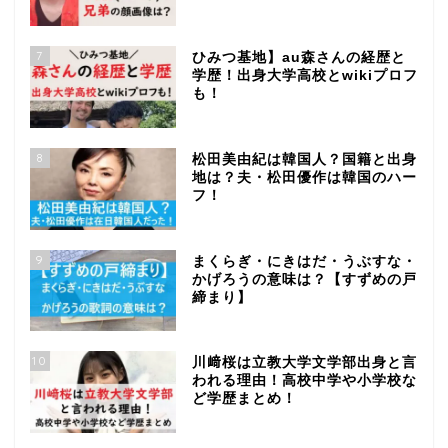
7
ひみつ基地】au森さんの経歴と
学歴！出身大学高校とwikiプロフ
も！
8
松田美由紀は韓国人？国籍と出身
地は？夫・松田優作は韓国のハー
フ！
9
まくらぎ・にきはだ・うぶすな・
かげろうの意味は？【すずめの戸
締まり】
10
川﨑桜は立教大学文学部出身と言
われる理由！高校中学や小学校な
ど学歴まとめ！